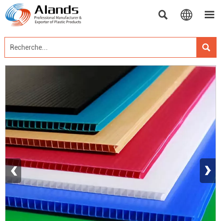




‹
›