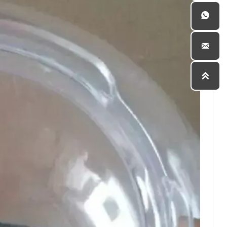


