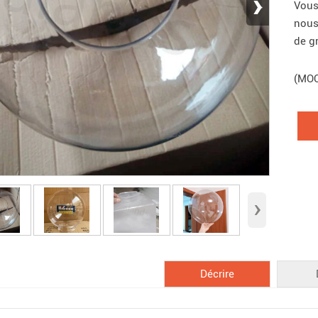
›
Vous
nous
de gr
(MOQ
›
Décrire