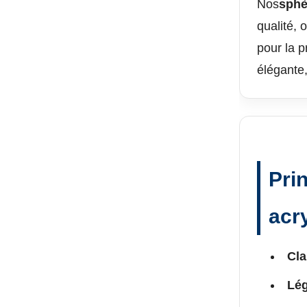
Nos
sphè
qualité, 
pour la p
élégante,
Pri
acr
Cla
Lég