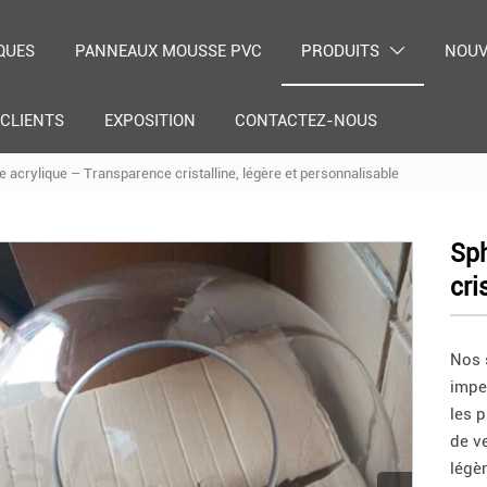
QUES
PANNEAUX MOUSSE PVC
PRODUITS
NOUV

CLIENTS
EXPOSITION
CONTACTEZ-NOUS
 acrylique – Transparence cristalline, légère et personnalisable
Sph
cri
Nos 
impec
les p
de v
légè