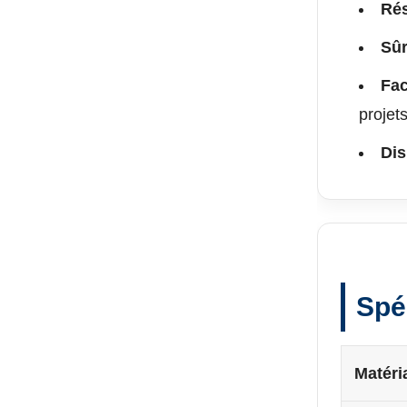
Rés
Sûr
Fac
projet
Dis
Spé
Matéri