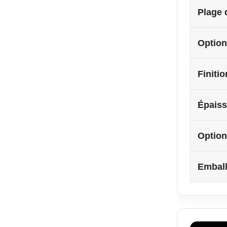
Plage 
Option
Finiti
Épaiss
Option
Embal