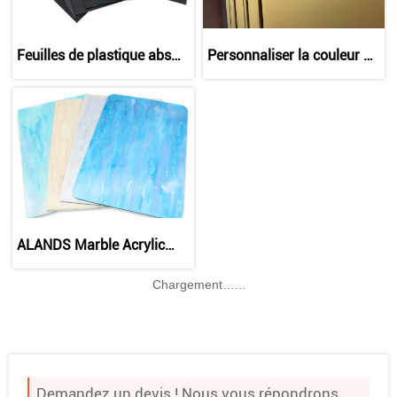
Feuilles de plastique abs
Personnaliser la couleur de
Alands
la feuille acrylique miroir
ALANDS Marble Acrylic
Sheet - Aspect pierre
légère avec possibilités de
Chargement…...
rétroéclairage
Demandez un devis ! Nous vous répondrons