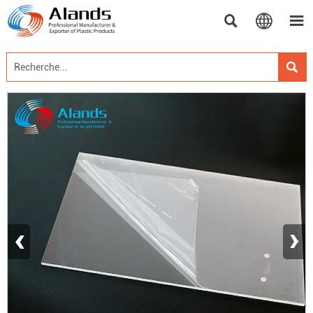




‹
›