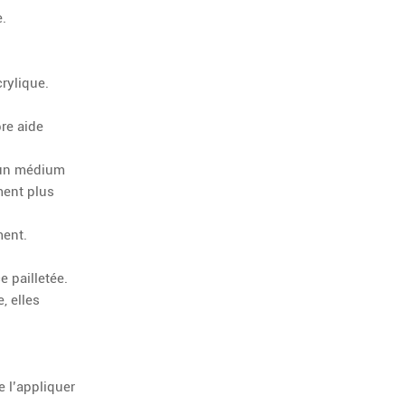
e.
crylique.
pre aide
, un médium
ment plus
ment.
e pailletée.
, elles
 l’appliquer