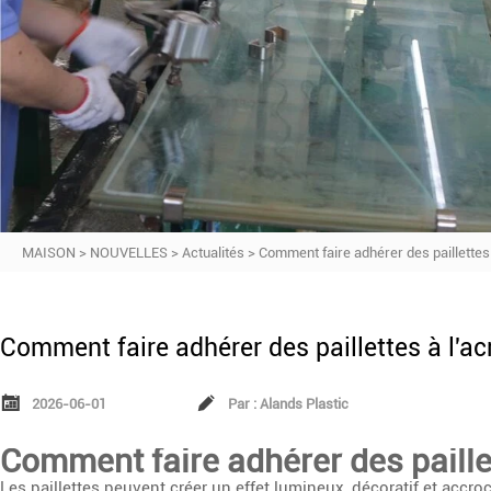
MAISON
>
NOUVELLES
>
Actualités
>
Comment faire adhérer des paillettes 
Comment faire adhérer des paillettes à l'ac


2026-06-01
Par : Alands Plastic
Comment faire adhérer des paillet
Les paillettes peuvent créer un effet lumineux, décoratif et accro