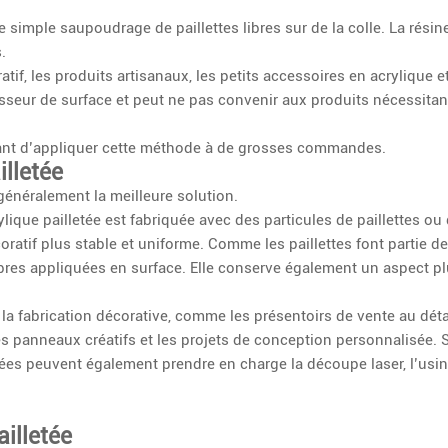
le simple saupoudrage de paillettes libres sur de la colle. La résin
.
if, les produits artisanaux, les petits accessoires en acrylique et
aisseur de surface et peut ne pas convenir aux produits nécessita
vant d’appliquer cette méthode à de grosses commandes.
illetée
 généralement la meilleure solution.
lique pailletée est fabriquée avec des particules de paillettes ou
coratif plus stable et uniforme. Comme les paillettes font partie de
libres appliquées en surface. Elle conserve également un aspect p
 fabrication décorative, comme les présentoirs de vente au détai
les panneaux créatifs et les projets de conception personnalisée. 
etées peuvent également prendre en charge la découpe laser, l’usi
ailletée