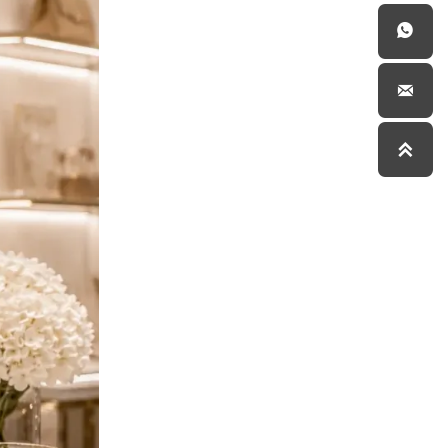


