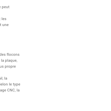
e peut
 les
nt une
 des flocons
 la plaque,
lus propre
l, la
Selon le type
nage CNC, la