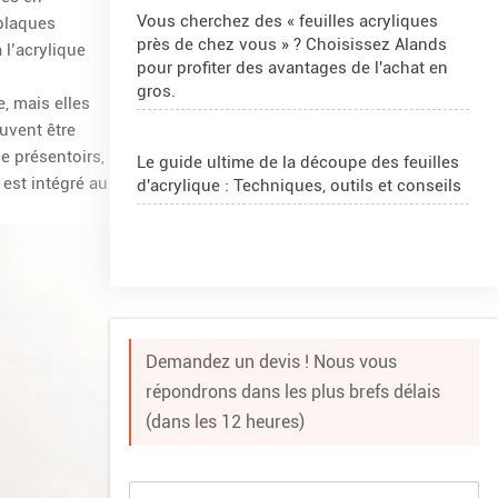
Vous cherchez des « feuilles acryliques
 plaques
près de chez vous » ? Choisissez Alands
l’acrylique
pour profiter des avantages de l'achat en
gros.
e, mais elles
euvent être
e présentoirs,
Le guide ultime de la découpe des feuilles
 est intégré au
d'acrylique : Techniques, outils et conseils
4x8 Acrylic Sheet 1/2 Inch
Comment couper une feuille d'acrylique et
de plexiglas ?
Demandez un devis ! Nous vous
répondrons dans les plus brefs délais
(dans les 12 heures)
Projet de sphères PMMA en Roumanie
Que sont les boules en acrylique ?