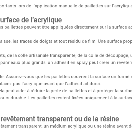
ortants lors de l’application manuelle de paillettes sur l’acryliqu
urface de l’acrylique
les paillettes peuvent être appliquées directement sur la surface a
aisse, les traces de doigts et tout résidu de film. Une surface pro
ts, de la colle artisanale transparente, de la colle de découpage
es panneaux plus grands, un adhésif en spray peut créer un revête
de. Assurez-vous que les paillettes couvrent la surface uniformé
cez pas l’acrylique avant que l’adhésif ait durci.
a peut aider à réduire la perte de paillettes et à protéger la surfac
urs durable. Les paillettes restent fixées uniquement à la surface
 revêtement transparent ou de la résine
vêtement transparent, un médium acrylique ou une résine avant de