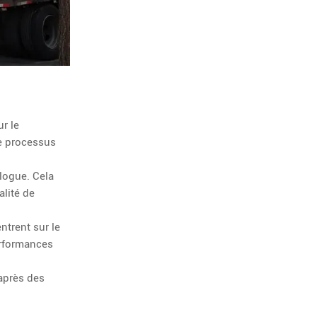
r le
le processus
logue. Cela
lité de
trent sur le
performances
 après des