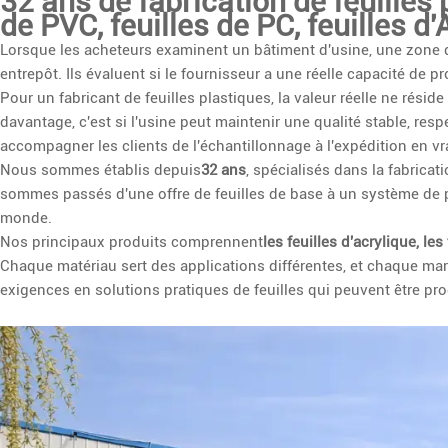
32 ans de fabrication de feuilles p
de PVC, feuilles de PC, feuilles d'
Lorsque les acheteurs examinent un bâtiment d'usine, une zone d
entrepôt. Ils évaluent si le fournisseur a une réelle capacité de 
Pour un fabricant de feuilles plastiques, la valeur réelle ne rési
davantage, c'est si l'usine peut maintenir une qualité stable, respe
accompagner les clients de l'échantillonnage à l'expédition en vr
Nous sommes établis depuis
32 ans
, spécialisés dans la fabricati
sommes passés d'une offre de feuilles de base à un système de pr
monde.
Nos principaux produits comprennent
les feuilles d'acrylique, les
Chaque matériau sert des applications différentes, et chaque mar
exigences en solutions pratiques de feuilles qui peuvent être pro