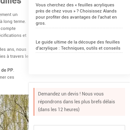
uilles
Vous cherchez des « feuilles acryliques
près de chez vous » ? Choisissez Alands
lement un
pour profiter des avantages de l'achat en
 à long terme.
gros.
ui compte
cifications et
Le guide ultime de la découpe des feuilles
d'acrylique : Techniques, outils et conseils
 des ans, nous
s à travers le
4x8 Acrylic Sheet 1/2 Inch
es de PP
.
rmer ces
Comment couper une feuille d'acrylique et
de plexiglas ?
Demandez un devis ! Nous vous
répondrons dans les plus brefs délais
(dans les 12 heures)
Projet de sphères PMMA en Roumanie
Que sont les boules en acrylique ?