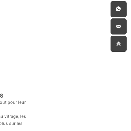


