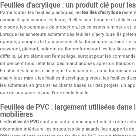
Feuilles d'acrylique : un produit clé pour le
Parmi toutes les feuilles plastiques, les
feuilles d'acrylique
restent
gamme d'applications est large, et elles sont largement utilisées d
cloisons, les panneaux de protection, les caissons lumineux et le
Lorsque les acheteurs achètent des feuilles d'acrylique, ils prête
optique, y compris la transparence et la douceur de surface. Le 
graveront, plieront, poliront ou thermoformeront les feuilles après 
difficile. Le troisième est l'emballage, surtout pour les commandes à
influencent tous l'état final des marchandises après un transport
En plus des feuilles d'acrylique transparentes, nous fournissons é
d'acrylique miroir, les feuilles d'acrylique givrées, les feuilles d'a
les acheteurs en gros et les clients basés sur des projets, un ap
que de comparer le prix d'une seule feuille.
Feuilles de PVC : largement utilisées dans l
mobilières
Les
feuilles de PVC
sont une autre partie importante de notre activ
décoration intérieure, les structures de placards, les supports d