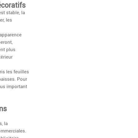
écoratifs
t stable, la
r, les
l'apparence
eront,
ent plus
térieur
s les feuilles
épaisses. Pour
lus important
ons
, la
commerciales.