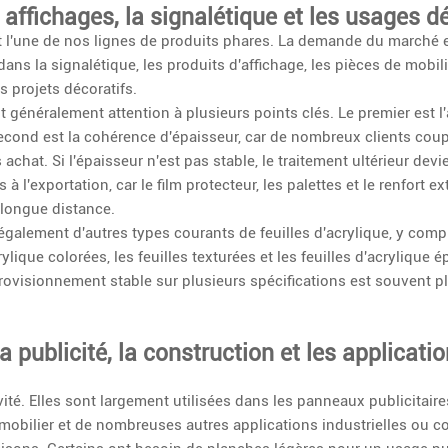
s affichages, la signalétique et les usages d
 l'une de nos lignes de produits phares. La demande du marché es
ans la signalétique, les produits d'affichage, les pièces de mobilie
s projets décoratifs.
nt généralement attention à plusieurs points clés. Le premier est 
second est la cohérence d'épaisseur, car de nombreux clients coup
achat. Si l'épaisseur n'est pas stable, le traitement ultérieur devi
 l'exportation, car le film protecteur, les palettes et le renfort ex
 longue distance.
galement d'autres types courants de feuilles d'acrylique, y compri
crylique colorées, les feuilles texturées et les feuilles d'acrylique 
provisionnement stable sur plusieurs spécifications est souvent p
a publicité, la construction et les applicati
ité. Elles sont largement utilisées dans les panneaux publicitaires
e mobilier et de nombreuses autres applications industrielles ou 