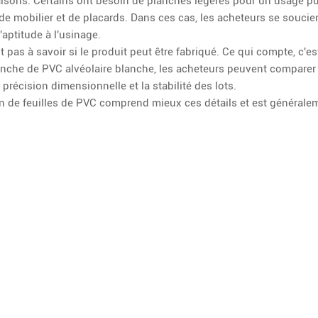
raisons. Certains ont besoin de planches légères pour un usage pub
e mobilier et de placards. Dans ces cas, les acheteurs se soucien
l'aptitude à l'usinage.
 pas à savoir si le produit peut être fabriqué. Ce qui compte, c'est
nche de PVC alvéolaire blanche, les acheteurs peuvent comparer
a précision dimensionnelle et la stabilité des lots.
n de feuilles de PVC comprend mieux ces détails et est général