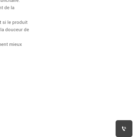
licitaire.
t de la
 si le produit
 la douceur de
ement mieux
